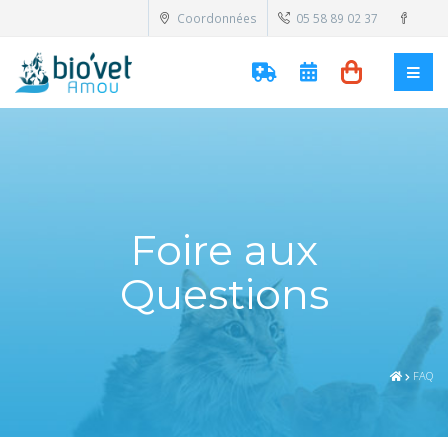
Coordonnées
05 58 89 02 37
Foire aux
Questions
FAQ