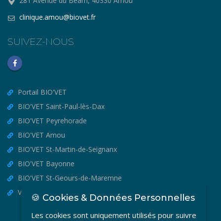
281 Avenue du Béarn, 40330 Amou
clinique.amou@biovet.fr
SUIVEZ-NOUS
Portail BIO'VET
BIO'VET Saint-Paul-lès-Dax
BIO'VET Peyrehorade
BIO'VET Amou
BIO'VET St-Martin-de-Seignanx
BIO'VET Bayonne
BIO'VET St-Geours-de-Maremne
VET'OSTEO
🍪 Cookies & Données Personnelles
Les cookies sont uniquement utilisés pour suivre