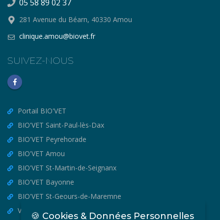
05 58 89 02 37
281 Avenue du Béarn, 40330 Amou
clinique.amou@biovet.fr
SUIVEZ-NOUS
Portail BIO'VET
BIO'VET Saint-Paul-lès-Dax
BIO'VET Peyrehorade
BIO'VET Amou
BIO'VET St-Martin-de-Seignanx
BIO'VET Bayonne
BIO'VET St-Geours-de-Maremne
VET'OSTEO
🍪 Cookies & Données Personnelles