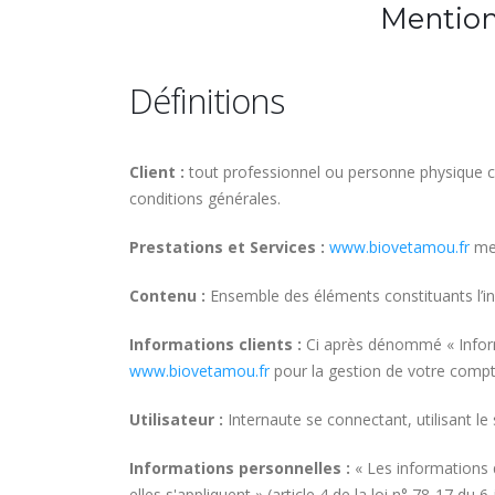
Mentions
Définitions
Client :
tout professionnel ou personne physique cap
conditions générales.
Prestations et Services :
www.biovetamou.fr
met
Contenu :
Ensemble des éléments constituants l’in
Informations clients :
Ci après dénommé « Informa
www.biovetamou.fr
pour la gestion de votre compte,
Utilisateur :
Internaute se connectant, utilisant l
Informations personnelles :
« Les informations 
elles s'appliquent » (article 4 de la loi n° 78-17 du 6