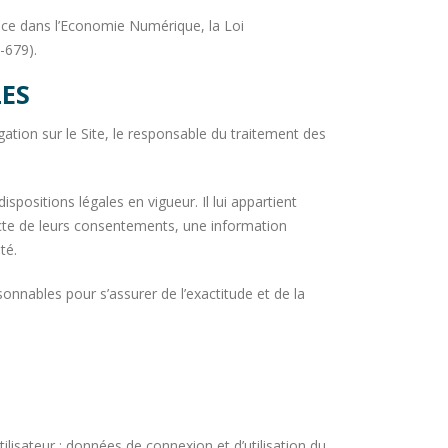
nce dans l’Economie Numérique, la Loi
-679).
LES
ation sur le Site, le responsable du traitement des
spositions légales en vigueur. Il lui appartient
lecte de leurs consentements, une information
té.
onnables pour s’assurer de l’exactitude et de la
tilisateur : données de connexion et d’utilisation du