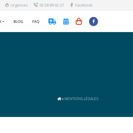
Urgences
05 58 89 02 37
Facebook
X
BLOG
FAQ
MENTIONS LÉGALES