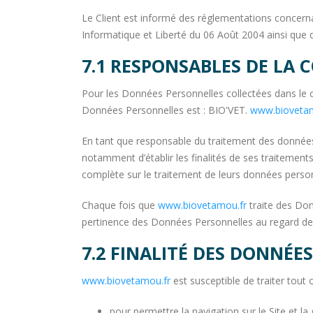
Le Client est informé des réglementations concerna
Informatique et Liberté du 06 Août 2004 ainsi que
7.1 RESPONSABLES DE LA
Pour les Données Personnelles collectées dans le ca
Données Personnelles est : BIO'VET.
www.biovetam
En tant que responsable du traitement des données 
notamment d’établir les finalités de ses traitement
complète sur le traitement de leurs données personn
Chaque fois que
www.biovetamou.fr
traite des Do
pertinence des Données Personnelles au regard des
7.2 FINALITÉ DES DONNÉE
www.biovetamou.fr
est susceptible de traiter tout 
pour permettre la navigation sur le Site et la