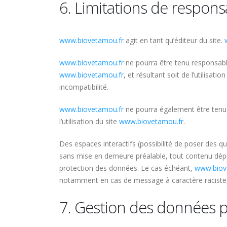
6. Limitations de responsa
www.biovetamou.fr
agit en tant qu’éditeur du site.
www.biovetamou.fr
ne pourra être tenu responsable 
www.biovetamou.fr
, et résultant soit de l’utilisat
incompatibilité.
www.biovetamou.fr
ne pourra également être tenu 
l’utilisation du site
www.biovetamou.fr
.
Des espaces interactifs (possibilité de poser des qu
sans mise en demeure préalable, tout contenu déposé
protection des données. Le cas échéant,
www.biov
notamment en cas de message à caractère raciste, i
7. Gestion des données 