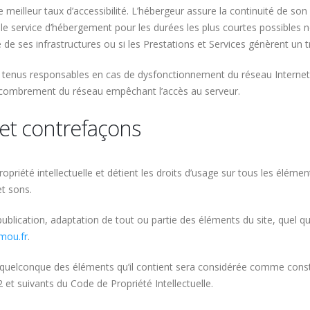
e meilleur taux d’accessibilité. L’hébergeur assure la continuité de son
re le service d’hébergement pour les durées les plus courtes possible
e de ses infrastructures ou si les Prestations et Services génèrent un 
e tenus responsables en cas de dysfonctionnement du réseau Internet,
encombrement du réseau empêchant l’accès au serveur.
e et contrefaçons
ropriété intellectuelle et détient les droits d’usage sur tous les éléme
et sons.
blication, adaptation de tout ou partie des éléments du site, quel que
mou.fr
.
n quelconque des éléments qu’il contient sera considérée comme const
et suivants du Code de Propriété Intellectuelle.