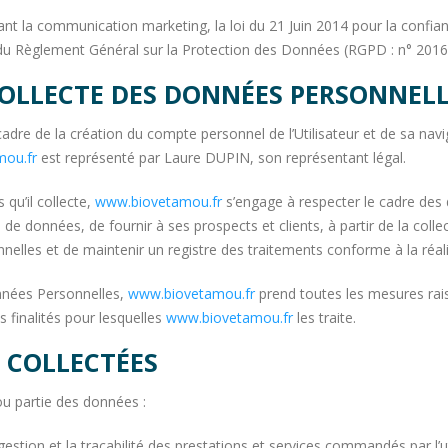
nt la communication marketing, la loi du 21 Juin 2014 pour la confia
 du Règlement Général sur la Protection des Données (RGPD : n° 2016
 COLLECTE DES DONNÉES PERSONNEL
dre de la création du compte personnel de l’Utilisateur et de sa navig
ou.fr
est représenté par Laure DUPIN, son représentant légal.
qu’il collecte,
www.biovetamou.fr
s’engage à respecter le cadre des di
s de données, de fournir à ses prospects et clients, à partir de la col
elles et de maintenir un registre des traitements conforme à la réali
nnées Personnelles,
www.biovetamou.fr
prend toutes les mesures rais
 finalités pour lesquelles
www.biovetamou.fr
les traite.
S COLLECTÉES
ou partie des données :
 gestion et la traçabilité des prestations et services commandés par l’u