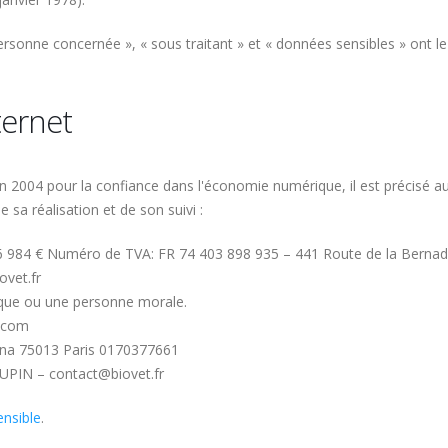
rsonne concernée », « sous traitant » et « données sensibles » ont le 
ternet
uin 2004 pour la confiance dans l'économie numérique, il est précisé au
e sa réalisation et de son suivi :
26 984 € Numéro de TVA: FR 74 403 898 935 – 441 Route de la Berna
ovet.fr
ique ou une personne morale.
.com
na 75013 Paris 0170377661
UPIN – contact@biovet.fr
ensible
.