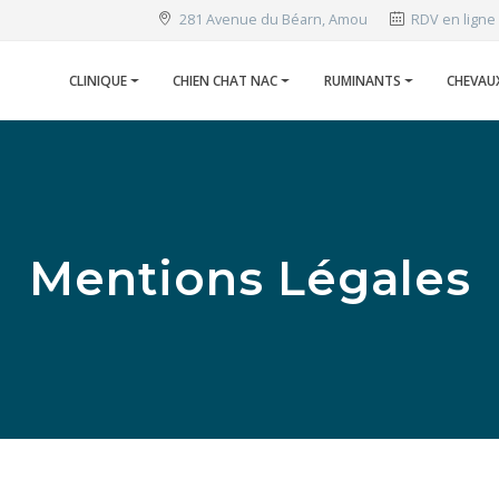
281 Avenue du Béarn, Amou
RDV en ligne
CLINIQUE
CHIEN CHAT NAC
RUMINANTS
CHEVAU
Mentions Légales