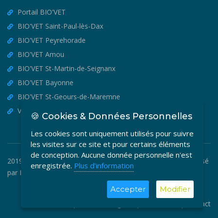
Portail BIO'VET
BIO'VET Saint-Paul-lès-Dax
BIO'VET Peyrehorade
BIO'VET Amou
BIO'VET St-Martin-de-Seignanx
BIO'VET Bayonne
BIO'VET St-Geours-de-Maremne
VET'OSTEO
🍪 Cookies & Données Personnelles
Les cookies sont uniquement utilisés pour suivre
les visites sur ce site et pour certains éléments
de conception. Aucune donnée personnelle n'est
2019-2026 © BIO'VET - Copyright Tous Droits Réservés. Réalisé
enregistrée.
Plus d'information
par
MEDIA VETO
.
Accepter
Modifier
CGF
|
Mentions Légales
|
Plan du site
|
Contact