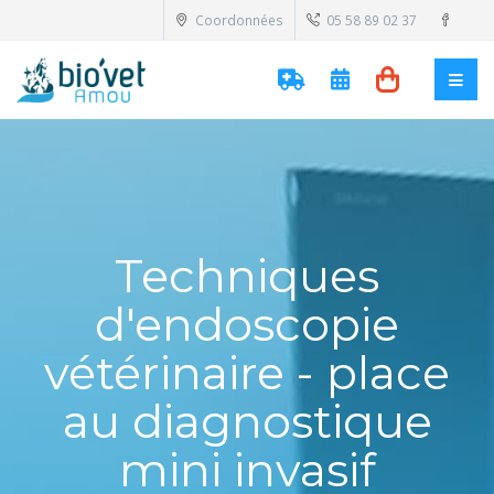
Coordonnées
05 58 89 02 37
Techniques
d'endoscopie
vétérinaire - place
au diagnostique
mini invasif