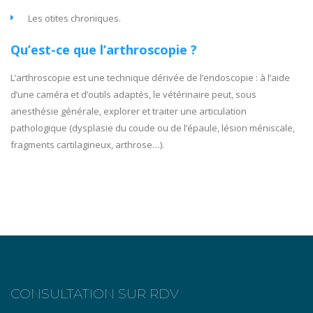
Les otites chroniques.
Qu’est-ce que l’arthroscopie ?
L’arthroscopie est une technique dérivée de l’endoscopie : à l’aide
d’une caméra et d’outils adaptés, le vétérinaire peut, sous
anesthésie générale, explorer et traiter une articulation
pathologique (dysplasie du coude ou de l’épaule, lésion méniscale,
fragments cartilagineux, arthrose…).
CONSULTATION SUR RDV