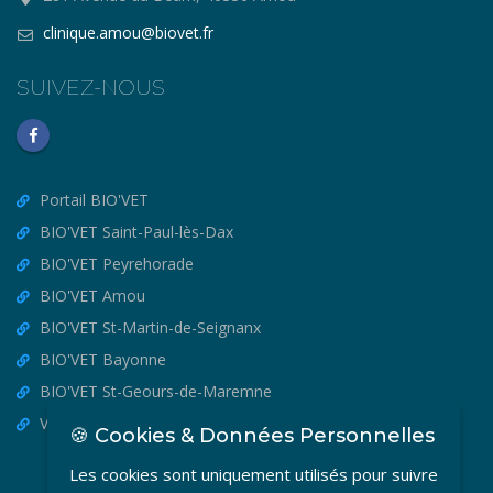
clinique.amou@biovet.fr
SUIVEZ-NOUS
Portail BIO'VET
BIO'VET Saint-Paul-lès-Dax
BIO'VET Peyrehorade
BIO'VET Amou
BIO'VET St-Martin-de-Seignanx
BIO'VET Bayonne
BIO'VET St-Geours-de-Maremne
VET'OSTEO
🍪 Cookies & Données Personnelles
Les cookies sont uniquement utilisés pour suivre