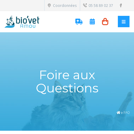
Coordonnées
05 58 89 02 37
Foire aux
Questions
FAQ