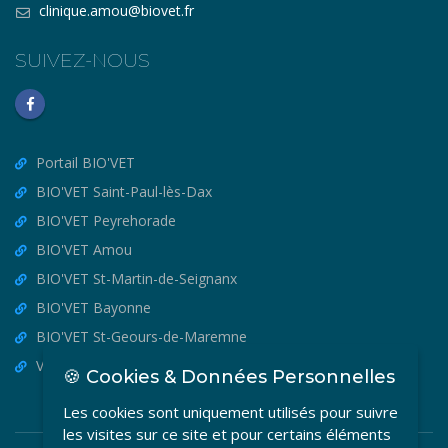
clinique.amou@biovet.fr
SUIVEZ-NOUS
Portail BIO'VET
BIO'VET Saint-Paul-lès-Dax
BIO'VET Peyrehorade
BIO'VET Amou
BIO'VET St-Martin-de-Seignanx
BIO'VET Bayonne
BIO'VET St-Geours-de-Maremne
VET'OSTEO
🍪 Cookies & Données Personnelles
Les cookies sont uniquement utilisés pour suivre
les visites sur ce site et pour certains éléments