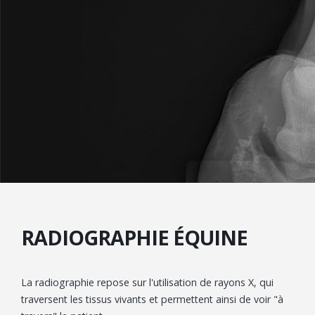
RADIOGRAPHIE ÉQUINE
La radiographie repose sur l'utilisation de rayons X, qui
traversent les tissus vivants et permettent ainsi de voir "à