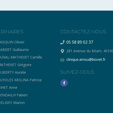
ERINAIRES
CONTACTEZ-NOUS
05 58 89 02 37
ASQUIN Olivier
ABERT Guillaume
281 Avenue du Béarn, 403
UVAL-MATHEVET Camille
clinique.amou@biovet.fr
ATHEVET Grégoire
SUIVEZ-NOUS
UBERTY Aurelie
UYOLES MOLINA Patricia
IHET Anne
ENDAILH Fabien
ELIGEY Marion