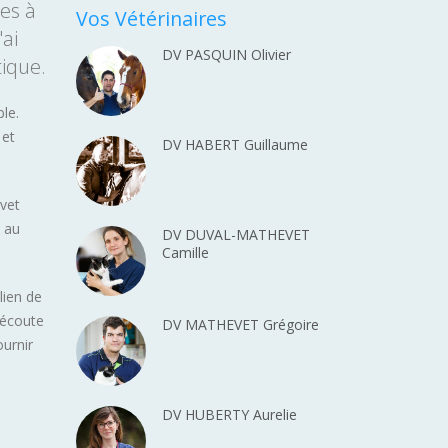
es à
Vos Vétérinaires
'ai
DV PASQUIN Olivier
tique.
ble.
 et
DV HABERT Guillaume
ovet
 au
DV DUVAL-MATHEVET
Camille
lien de
'écoute
DV MATHEVET Grégoire
ournir
DV HUBERTY Aurelie