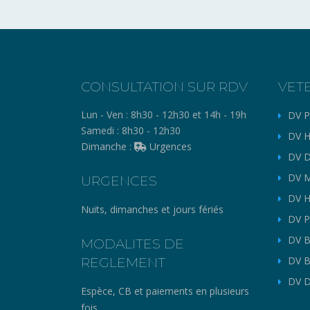
CONSULTATION SUR RDV
VET
Lun - Ven :
8h30 - 12h30 et 14h - 19h
DV P
Samedi :
8h30 - 12h30
DV H
Dimanche :
Urgences
DV D
DV M
URGENCES
DV H
Nuits, dimanches et jours fériés
DV P
DV B
MODALITES DE
REGLEMENT
DV B
DV D
Espèce, CB et paiements en plusieurs
fois.