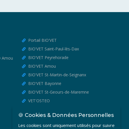
Portail BIO'VET
BIO'VET Saint-Paul-lès-Dax
BIO'VET Peyrehorade
30 Amou
BIO'VET Amou
BIO'VET St-Martin-de-Seignanx
BIO'VET Bayonne
BIO'VET St-Geours-de-Maremne
VET'OSTEO
🍪 Cookies & Données Personnelles
Les cookies sont uniquement utilisés pour suivre