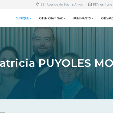
281 Avenue du Béarn, Amou
RDV en ligne
CLINIQUE
CHIEN CHAT NAC
RUMINANTS
CHEVAU
atricia PUYOLES M