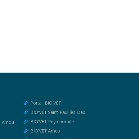
Portail BIO'VET
BIO'VET Saint-Paul-lès-Dax
BIO'VET Peyrehorade
30 Amou
BIO'VET Amou