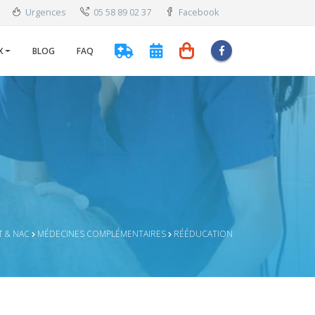
Urgences
05 58 89 02 37
Facebook
X
BLOG
FAQ
T & NAC
MÉDECINES COMPLÉMENTAIRES
RÉÉDUCATION