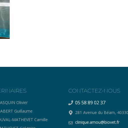
ERINAIRES
CONTACTEZ-NOUS
05 58 89 02 37
ASQUIN Olivier
ABERT Guillaume
281 Avenue du Béarn, 403
UVAL-MATHEVET Camille
clinique.amou@biovet.fr