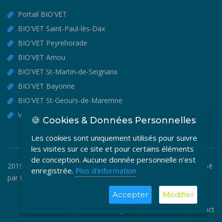
Portail BIO'VET
BIO'VET Saint-Paul-lès-Dax
BIO'VET Peyrehorade
BIO'VET Amou
BIO'VET St-Martin-de-Seignanx
BIO'VET Bayonne
BIO'VET St-Geours-de-Maremne
VET'OSTEO
🍪 Cookies & Données Personnelles
Les cookies sont uniquement utilisés pour suivre
les visites sur ce site et pour certains éléments
de conception. Aucune donnée personnelle n'est
2019-2026 © BIO'VET - Copyright Tous Droits Réservés. Réalisé
enregistrée.
Plus d'information
par
MEDIA VETO
.
Accepter
Modifier
CGF
|
Mentions Légales
|
Plan du site
|
Contact