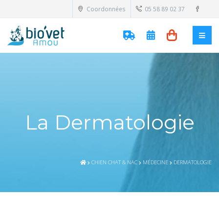
Coordonnées
05 58 89 02 37
La Dermatologie
CHIEN CHAT & NAC
MÉDECINE
DERMATOLOGIE