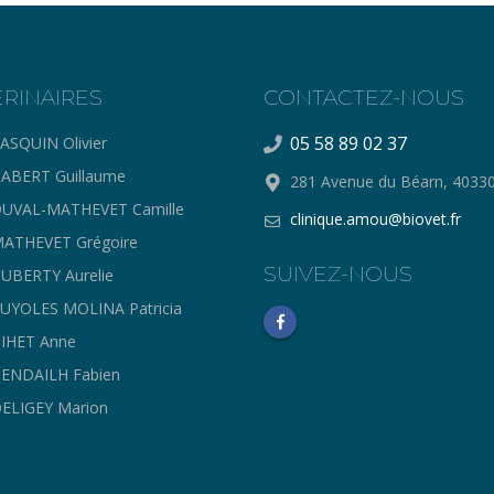
ERINAIRES
CONTACTEZ-NOUS
05 58 89 02 37
ASQUIN Olivier
ABERT Guillaume
281 Avenue du Béarn, 403
UVAL-MATHEVET Camille
clinique.amou@biovet.fr
ATHEVET Grégoire
SUIVEZ-NOUS
UBERTY Aurelie
UYOLES MOLINA Patricia
IHET Anne
ENDAILH Fabien
ELIGEY Marion