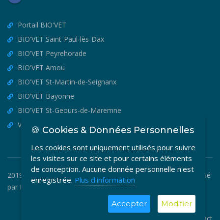
Portail BIO'VET
BIO'VET Saint-Paul-lès-Dax
BIO'VET Peyrehorade
BIO'VET Amou
BIO'VET St-Martin-de-Seignanx
BIO'VET Bayonne
BIO'VET St-Geours-de-Maremne
VET'OSTEO
🍪 Cookies & Données Personnelles
Les cookies sont uniquement utilisés pour suivre
les visites sur ce site et pour certains éléments
de conception. Aucune donnée personnelle n'est
2019-2026 © BIO'VET - Copyright Tous Droits Réservés. Réalisé
enregistrée.
Plus d'information
par
MEDIA VETO
.
Accepter
Modifier
CGF
|
Mentions Légales
|
Plan du site
|
Contact