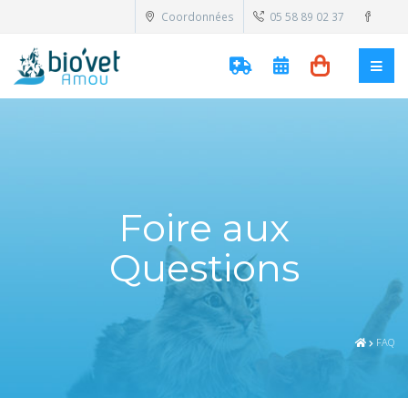
Coordonnées
05 58 89 02 37
Foire aux
Questions
FAQ