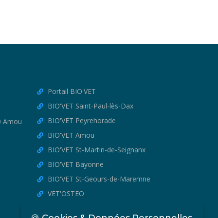
Portail BIO'VET
BIO'VET Saint-Paul-lès-Dax
BIO'VET Peyrehorade
30 Amou
BIO'VET Amou
BIO'VET St-Martin-de-Seignanx
BIO'VET Bayonne
BIO'VET St-Geours-de-Maremne
VET'OSTEO