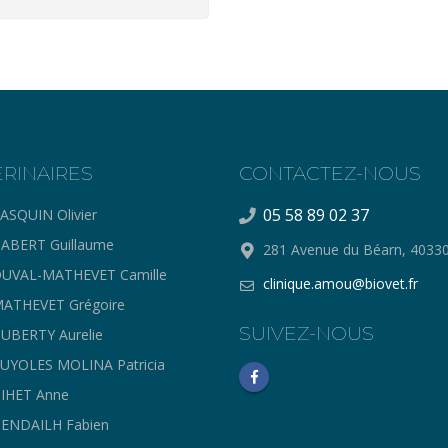
ERINAIRES
CONTACTEZ-NOUS
05 58 89 02 37
ASQUIN Olivier
ABERT Guillaume
281 Avenue du Béarn, 403
UVAL-MATHEVET Camille
clinique.amou@biovet.fr
ATHEVET Grégoire
SUIVEZ-NOUS
UBERTY Aurelie
UYOLES MOLINA Patricia
IHET Anne
ENDAILH Fabien