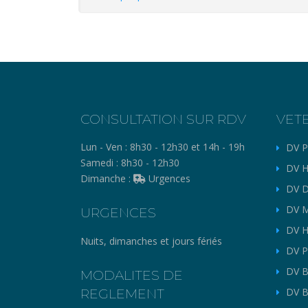
CONSULTATION SUR RDV
VET
Lun - Ven :
8h30 - 12h30 et 14h - 19h
DV P
Samedi :
8h30 - 12h30
DV H
Dimanche :
Urgences
DV D
DV M
URGENCES
DV H
Nuits, dimanches et jours fériés
DV P
DV B
MODALITES DE
REGLEMENT
DV B