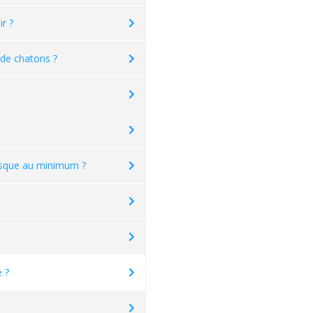
r ?
 de chatons ?
risque au minimum ?
 ?