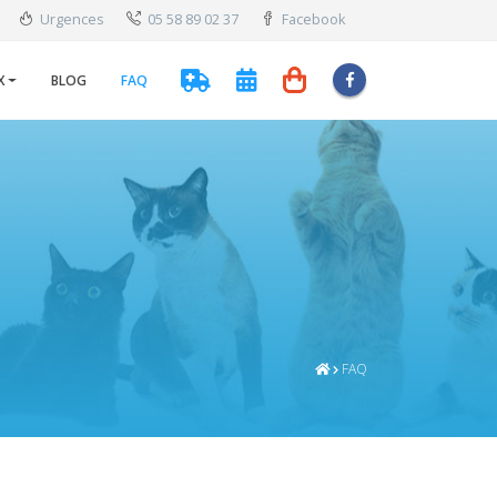
Urgences
05 58 89 02 37
Facebook
X
BLOG
FAQ
s
FAQ