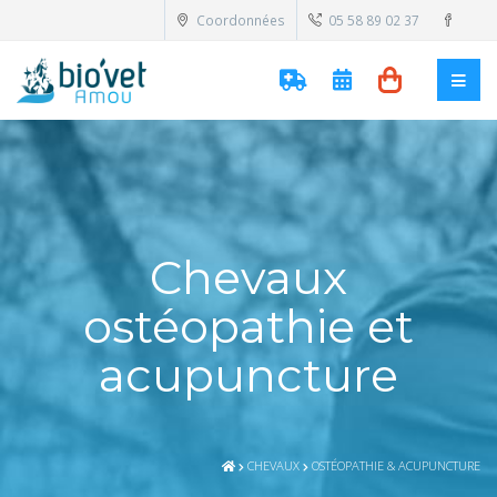
Coordonnées
05 58 89 02 37
Chevaux
ostéopathie et
acupuncture
CHEVAUX
OSTÉOPATHIE & ACUPUNCTURE