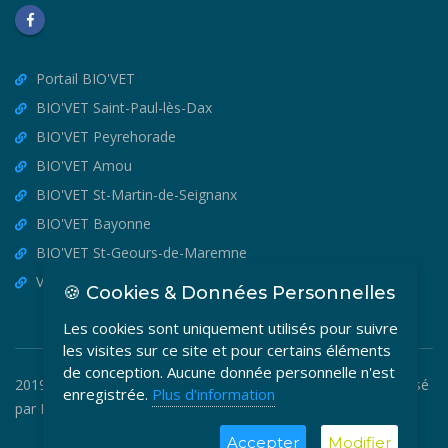
Portail BIO'VET
BIO'VET Saint-Paul-lès-Dax
BIO'VET Peyrehorade
BIO'VET Amou
BIO'VET St-Martin-de-Seignanx
BIO'VET Bayonne
BIO'VET St-Geours-de-Maremne
VET'OSTEO
🍪 Cookies & Données Personnelles
Les cookies sont uniquement utilisés pour suivre
les visites sur ce site et pour certains éléments
de conception. Aucune donnée personnelle n'est
2019-2026 © BIO'VET - Copyright Tous Droits Réservés. Réalisé
enregistrée.
Plus d'information
par
MEDIA VETO
.
Accepter
Modifier