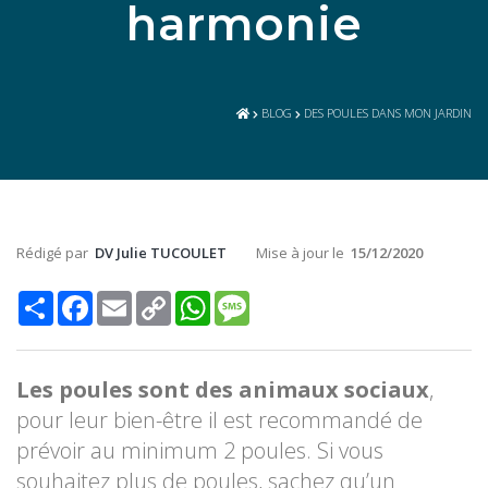
harmonie
BLOG
DES POULES DANS MON JARDIN
Rédigé par
DV Julie TUCOULET
Mise à jour le
15/12/2020
Share
Facebook
Email
Copy
WhatsApp
Message
Link
Les poules sont des animaux sociaux
,
pour leur bien-être il est recommandé de
prévoir au minimum 2 poules. Si vous
souhaitez plus de poules, sachez qu’un