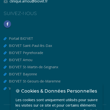
clinique.amou@biovet.fr
SUIVEZ-NOUS
Portail BIO'VET
BIO'VET Saint-Paul-lès-Dax
BIO'VET Peyrehorade
BIO'VET Amou
BIO'VET St-Martin-de-Seignanx
BIO'VET Bayonne
BIO'VET St-Geours-de-Maremne
VET'OSTEO
🍪 Cookies & Données Personnelles
Les cookies sont uniquement utilisés pour suivre
les visites sur ce site et pour certains éléments