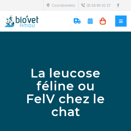
Coordonnées
05 58 89 02 37
La leucose
féline ou
FelV chez le
chat