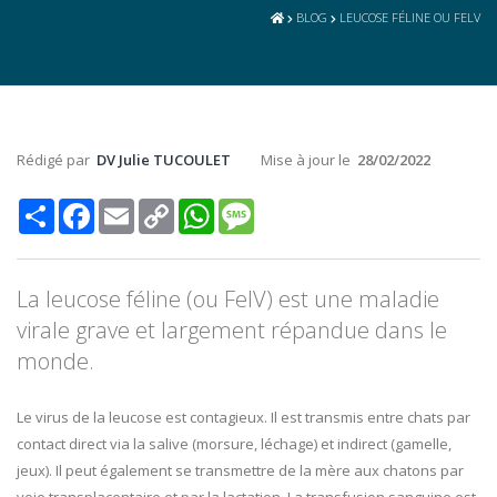
BLOG
LEUCOSE FÉLINE OU FELV
Rédigé par
DV Julie TUCOULET
Mise à jour le
28/02/2022
Share
Facebook
Email
Copy
WhatsApp
Message
Link
La leucose féline (ou FelV) est une maladie
virale grave et largement répandue dans le
monde.
Le virus de la leucose est contagieux. Il est transmis entre chats par
contact direct via la salive (morsure, léchage) et indirect (gamelle,
jeux). Il peut également se transmettre de la mère aux chatons par