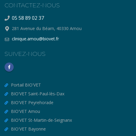
CONTACTEZ-NOUS
05 58 89 02 37
281 Avenue du Béarn, 40330 Amou
clinique.amou@biovet.fr
SUIVEZ-NOUS
Portail BIO'VET
BIO'VET Saint-Paul-lès-Dax
BIO'VET Peyrehorade
BIO'VET Amou
BIO'VET St-Martin-de-Seignanx
BIO'VET Bayonne