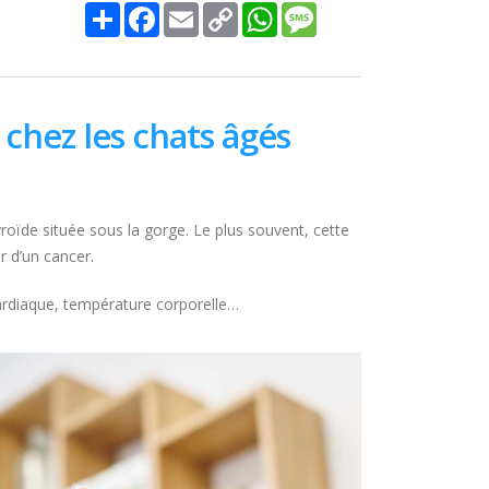
Share
Facebook
Email
Copy
WhatsApp
Message
Link
chez les chats âgés
roïde située sous la gorge. Le plus souvent, cette
r d’un cancer.
cardiaque, température corporelle…