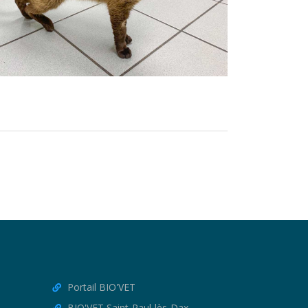
Portail BIO'VET
BIO'VET Saint-Paul-lès-Dax