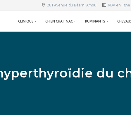
281 Avenue du Béarn, Amou
RDV en ligne
CLINIQUE
CHIEN CHAT NAC
RUMINANTS
CHEVAU
hyperthyroïdie du c