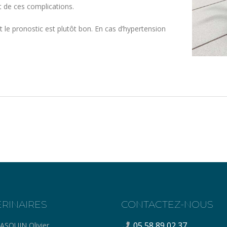
t de ces complications.
et le pronostic est plutôt bon. En cas d’hypertension
ERINAIRES
CONTACTEZ-NOUS
05 58 89 02 37
ASQUIN Olivier