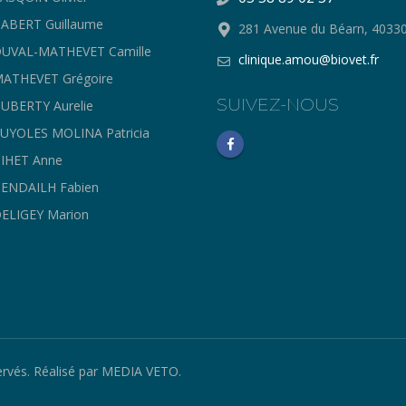
ABERT Guillaume
281 Avenue du Béarn, 403
UVAL-MATHEVET Camille
clinique.amou@biovet.fr
ATHEVET Grégoire
SUIVEZ-NOUS
UBERTY Aurelie
UYOLES MOLINA Patricia
IHET Anne
ENDAILH Fabien
ELIGEY Marion
rvés. Réalisé par
MEDIA VETO
.