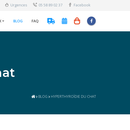
Urgences
05 58 89 02 37
Facebook
X
BLOG
FAQ
hat
BLOG
HYPERTHYROÏDIE DU CHAT