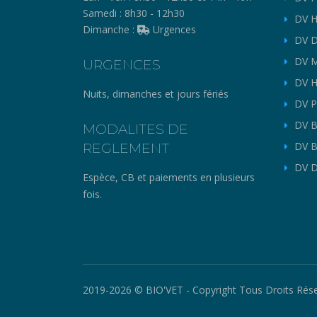
Samedi :
8h30 - 12h30
DV H
Dimanche :
Urgences
DV D
DV M
URGENCES
DV H
Nuits, dimanches et jours fériés
DV P
DV B
MODALITES DE
REGLEMENT
DV B
DV D
Espèce, CB et paiements en plusieurs
fois.
2019-2026 © BIO'VET - Copyright Tous Droits Rése