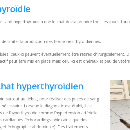
hyroïdie
t anti-hyperthyroïdien que le chat devra prendre tous les jours, tout
n de limiter la production des hormones thyroïdiennes.
les, ceux-ci peuvent éventuellement être retirés chirurgicalement. Da
actif peut être mis en place mais celui-ci est onéreux et peu de vétér
 chat hyperthyroïdien
ir, surtout au début, pour réaliser des prises de sang
nécessaire. Lorsque le diagnostic est établi, il est
 de l’hyperthyroïdie comme l’hypertension artérielle
ns cardiaques (échocardiographie) ainsi que des
ng et échographie abdominale). Des traitements