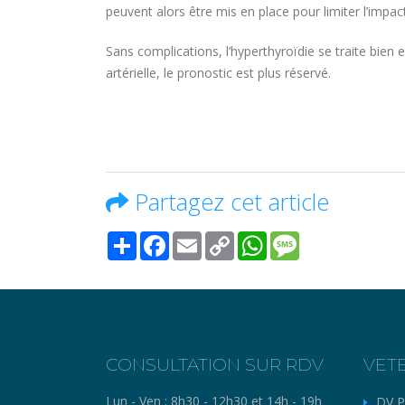
peuvent alors être mis en place pour limiter l’impac
Sans complications, l’hyperthyroïdie se traite bien 
artérielle, le pronostic est plus réservé.
Partagez cet article
Share
Facebook
Email
Copy
WhatsApp
Message
Link
CONSULTATION SUR RDV
VET
Lun - Ven :
8h30 - 12h30 et 14h - 19h
DV P