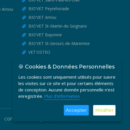
BIO'VET Peyrehorade
30 Amou
BIO'VET Amou
BIO'VET St-Martin-de-Seignanx
BIO'VET Bayonne
BIO'VET St-Geours-de-Maremne
VET'OSTEO
🍪 Cookies & Données Personnelles
Les cookies sont uniquement utilisés pour suivre
les visites sur ce site et pour certains éléments
de conception. Aucune donnée personnelle n'est
enregistrée.
Plus d'information
Accepter
Modifier
CGF
|
Mentions Légales
|
Plan du site
|
Contact